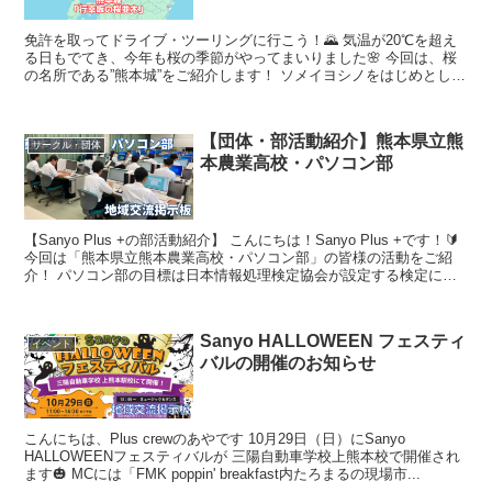
免許を取ってドライブ・ツーリングに行こう！🌄 気温が20℃を超え
る日もでてき、今年も桜の季節がやってまいりました🌸 今回は、桜
の名所である”熊本城”をご紹介します！ ソメイヨシノをはじめとした
様々な種類の桜が550本立ち...
【団体・部活動紹介】熊本県立熊
サークル・団体
本農業高校・パソコン部
【Sanyo Plus +の部活動紹介】 こんにちは！Sanyo Plus +です！🔰
今回は「熊本県立熊本農業高校・パソコン部」の皆様の活動をご紹
介！ パソコン部の目標は日本情報処理検定協会が設定する検定に
「全員が1級...
Sanyo HALLOWEEN フェスティ
イベント
バルの開催のお知らせ
こんにちは、Plus crewのあやです 10月29日（日）にSanyo
HALLOWEENフェスティバルが 三陽自動車学校上熊本校で開催され
ます🎃 MCには「FMK poppin' breakfast内たろまるの現場市...