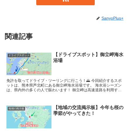
SanyoPlus+
関連記事
【ドライブスポット】御立岬海水
ドライブスポット
浴場
免許を取ってドライブ・ツーリングに行こう！🌄 今回紹介するスポ
ットは、熊本県芦北町にある御立岬海水浴場です。 海水浴シーズン
は、県内外の多くの人で賑わいます！ 御立岬は高速道路を利用すれ
ば、熊本ICから鹿児島方面...
【地域の交流掲示板】今年も桜の
地域の掲示板
季節がやってきた！