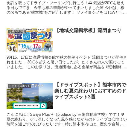
免許を取ってドライブ・ツーリングに行こう！🌄 気温が20℃を超え
る日もでてき、今年も桜の季節がやってまいりました🌸 今回は、桜
の名所である”熊本城”をご紹介します！ ソメイヨシノをはじめとした
様々な種類の桜が550本立ち...
【地域交流掲示板】流団まつり
地域の掲示板
9月16、17日に流通情報会館で秋の恒例イベント 流団まつりが開催さ
れました！ 30℃を超える暑い日でしたが、たくさんの人で賑わって
いました。 このお祭りは、流通団地にある企業が商品を 特別価格で
販売すると...
【ドライブスポット】熊本市内で
ドライブスポット
楽しむ夏の終わりにおすすめのド
ライブスポット3選
こんにちは！Sanyo Plus +（produce by 三陽自動車学校）です！🔰
夏の終わり、少し涼しくなった風を感じながらのドライブは心地よい
時間を過ごすのにぴったりです！特に熊本市内には、歴史や自然、美
味しいグルメを...