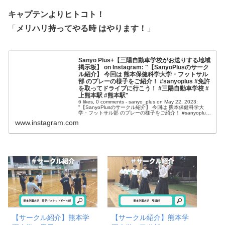
キャプテンよりヒトコト！
「
メリハリ持ってやる時 はやります！
」
Sanyo Plus+【三陽自動車学校がお送りする地域
掲示板】 on Instagram: "【SanyoPlusのサーク
ル紹介】 今回は 熊本保健科学大学・フットサル
部 のプレーの様子をご紹介！ #sanyoplus #免許
を取ってドライブに行こう！ #三陽自動車学校 #
上熊本駅 #熊本駅"
6 likes, 0 comments - sanyo_plus on May 22, 2023:
"【SanyoPlusのサークル紹介】 今回は 熊本保健科学大
学・フットサル部 のプレーの様子をご紹介！ #sanyoplus
#免許を取ってドライブに行こう！ #三陽自動車学校 #上熊
www.instagram.com
本駅 #熊本駅".
【サークル紹介】熊本学
【サークル紹介】熊本学