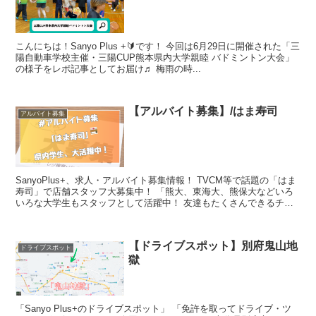
こんにちは！Sanyo Plus +🔰です！ 今回は6月29日に開催された「三
陽自動車学校主催・三陽CUP熊本県内大学親睦 バドミントン大会」
の様子をレポ記事としてお届け♬ 梅雨の時...
【アルバイト募集】/はま寿司
アルバイト募集
SanyoPlus+、求人・アルバイト募集情報！ TVCM等で話題の「はま
寿司」で店舗スタッフ大募集中！ 「熊大、東海大、熊保大などいろ
いろな大学生もスタッフとして活躍中！ 友達もたくさんできるチャ
ンス！...
【ドライブスポット】別府鬼山地
ドライブスポット
獄
「Sanyo Plus+のドライブスポット」 「免許を取ってドライブ・ツ