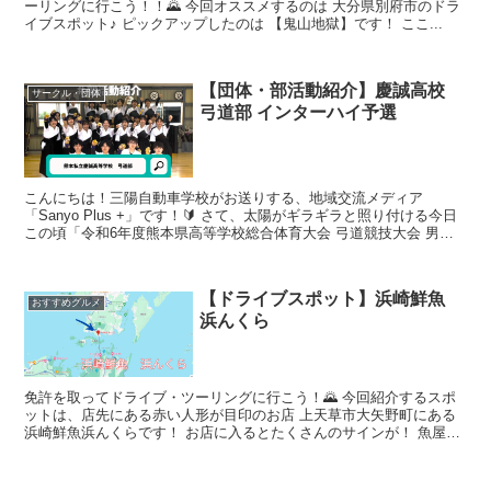
ーリングに行こう！！🌄 今回オススメするのは 大分県別府市のドラ
イブスポット♪ ピックアップしたのは 【鬼山地獄】です！ ここ...
【団体・部活動紹介】慶誠高校
サークル・団体
弓道部 インターハイ予選
こんにちは！三陽自動車学校がお送りする、地域交流メディア
「Sanyo Plus +」です！🔰 さて、太陽がギラギラと照り付ける今日
この頃「令和6年度熊本県高等学校総合体育大会 弓道競技大会 男
子・女子個人戦」が開催！ ...
【ドライブスポット】浜崎鮮魚
おすすめグルメ
浜んくら
免許を取ってドライブ・ツーリングに行こう！🌄 今回紹介するスポ
ットは、店先にある赤い人形が目印のお店 上天草市大矢野町にある
浜崎鮮魚浜んくらです！ お店に入るとたくさんのサインが！ 魚屋さ
んが営むお...